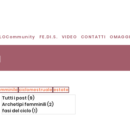
CLOCommunity
FE.DI.S.
VIDEO
CONTATTI
OMAGG
a
femminile
ciclomestruale
estate
Tutti i post
(9)
9 post
Archetipi femminili
(2)
2 post
fasi del ciclo
(1)
1 post