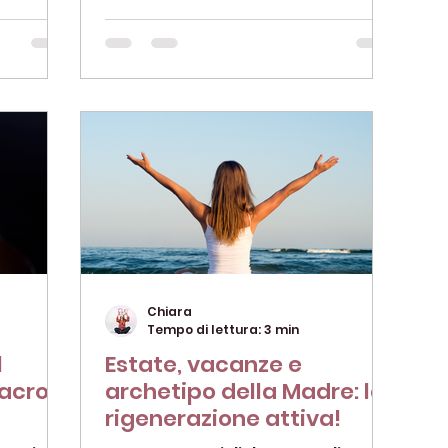
mminile
sente persa in qualche aspetto
della sua...
Chiara
Tempo di lettura: 3 min
l
Estate, vacanze e
sacro
archetipo della Madre: la
rigenerazione attiva!