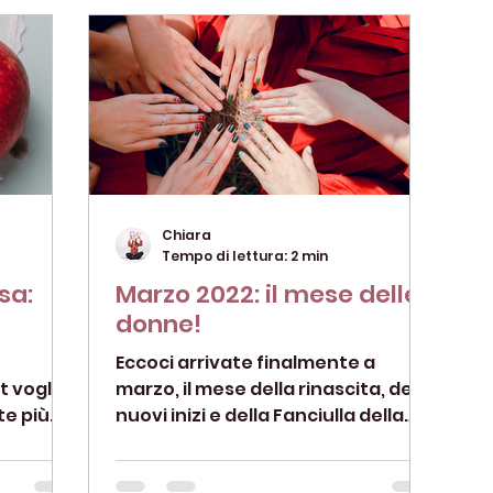
Chiara
Tempo di lettura: 2 min
sa:
Marzo 2022: il mese delle
donne!
Eccoci arrivate finalmente a
t voglio
marzo, il mese della rinascita, dei
te più
nuovi inizi e della Fanciulla della
 donna:
Primavera, ma soprattutto il
MESE...