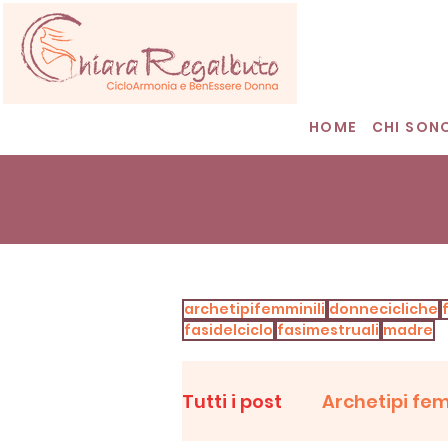
HOME
CHI SON
archetipifemminili
donnecicliche
fasidelciclo
fasimestruali
madre
Tutti i post
Archetipi fem