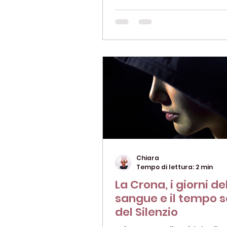
un'energia archetipica fe
guida...
Chiara
Tempo di lettura: 2 min
La Crona, i giorni de
sangue e il tempo 
del Silenzio