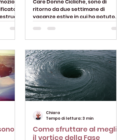
emozioni,
Care Donne Cicliche, sono di
ificato
ritorno da due settimane di
estruale
vacanze estive in cui ho potuto
tto...
godere di un tempo di
sospensione e...
Chiara
Tempo di lettura: 3 min
sono e
Come sfruttare al meglio
il vortice della Fase