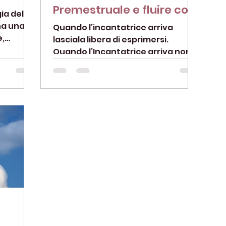
Premestruale e fluire con
ia della
le sue energie.
na una
Quando l’incantatrice arriva
e,
lasciala libera di esprimersi.
una. In
Quando l’Incantatrice arriva non
puoi non rendertene conto...
all’improvviso...