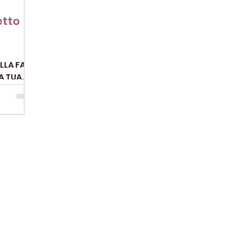
etto
ELLA FASE
A TUA