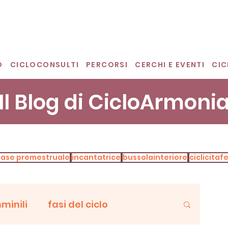
O
CICLOCONSULTI
PERCORSI
CERCHI E EVENTI
CI
Il Blog di CicloArmoni
fase premestruale
incantatrice
bussolainteriore
ciclicita
minili
fasi del ciclo