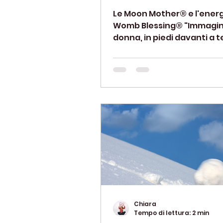
Le Moon Mother® e l'energ
Womb Blessing® "Immagi
donna, in piedi davanti a t
illuminata dalla luce della l
questa...
Chiara
Tempo di lettura: 2 min