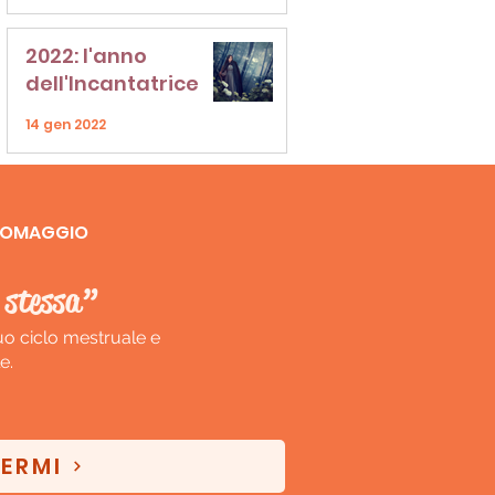
2022: l'anno
dell'Incantatrice
14 gen 2022
IN OMAGGIO
 stessa”
tuo ciclo mestruale e
e.
VERMI