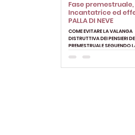
Fase premestruale,
Incantatrice ed eff
PALLA DI NEVE
COME EVITARE LA VALANGA
DISTRUTTIVA DEI PENSIERI D
PREMESTRUALE SEGUENDO L
NATURA CICLICA Nella fase
dell'Incantatrice, la...