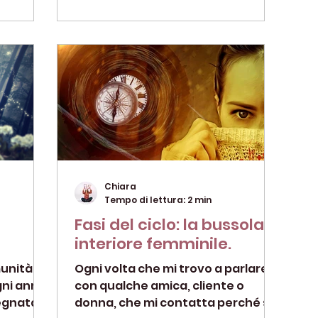
Chiara
Tempo di lettura: 2 min
Fasi del ciclo: la bussola
interiore femminile.
munità
Ogni volta che mi trovo a parlare
gni anno
con qualche amica, cliente o
segnata
donna, che mi contatta perché si