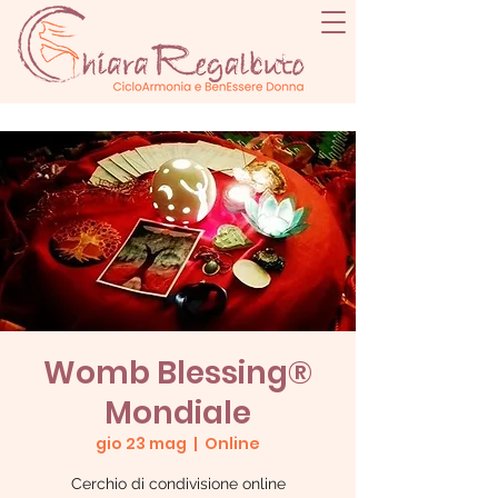
Womb Blessing®
Mondiale
gio 23 mag
  |  
Online
Cerchio di condivisione online