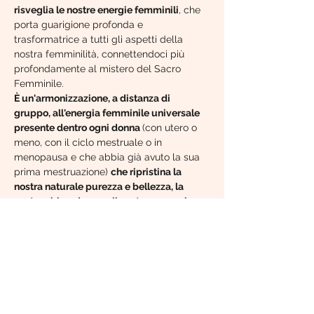
risveglia le nostre energie femminili
, che 
porta guarigione profonda e 
trasformatrice a tutti gli aspetti della 
nostra femminilità, connettendoci più 
profondamente al mistero del Sacro 
Femminile.
È un'armonizzazione, a distanza di 
gruppo, all'energia femminile universale 
presente dentro ogni donna 
(con utero o 
meno, con il ciclo mestruale o in 
menopausa e che abbia già avuto la sua 
prima mestruazione) 
che ripristina la 
nostra naturale purezza e bellezza, la 
nostra abbondanza e il nostro amore, la 
nostra creatività e magia, la nostra 
saggezza e la nostra forza. Ci libera dal 
passato, dalle aspettative limitanti, dal 
dolore e dalle pene, rilasciando un gioia 
sentita e l’espressione del potere e della 
bellezza della donna.
5 volte all’anno, durante le lune piene di 