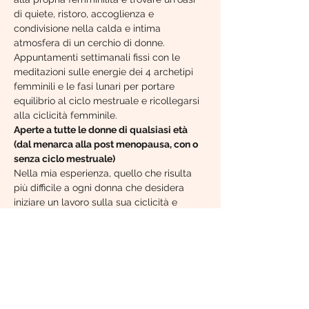
di quiete, ristoro, accoglienza e 
condivisione nella calda e intima 
atmosfera di un cerchio di donne.
Appuntamenti settimanali fissi con le 
meditazioni sulle energie dei 4 archetipi 
femminili e le fasi lunari per portare 
equilibrio al ciclo mestruale e ricollegarsi 
alla ciclicità femminile.
Aperte a tutte le donne di qualsiasi età 
(dal menarca alla post menopausa, con o 
senza ciclo mestruale)
Nella mia esperienza, quello che risulta 
più difficile a ogni donna che desidera 
iniziare un lavoro sulla sua ciclicità e 
femminilità è ritagliarsi uno spazio e un 
tempo da dedicare all'ascolto del suo 
grembo e dei suoi archetipi.
Le CICLOMed nascono da questa 
esigenza,  per aiutarsi a  compiere questo 
passo e sostenersi nel proseguire senza 
mollare.