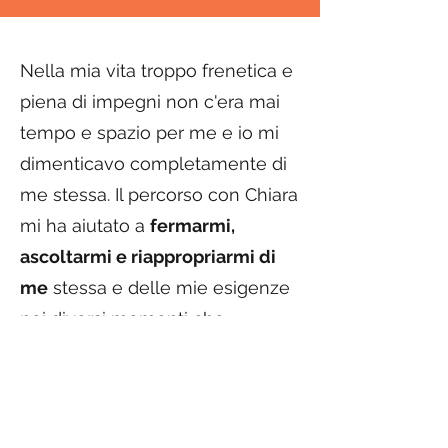
Nella mia vita troppo frenetica e
piena di impegni non c'era mai
tempo e spazio per me e io
mi
dimenticavo completamente di
me stessa.
Il percorso con Chiara
mi ha aiutato a
fermarmi,
ascoltarmi e riappropriarmi di
me
stessa e delle mie esigenze
nei diversi momenti che
attraverso durante il mio ciclo
femminile. Ora sono molto piú
consapevole di cosa significa
essere una donna che segue il